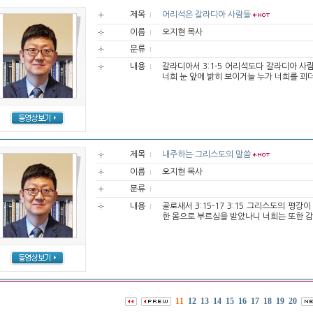
제목
어리석은 갈라디아 사람들
이름
오지현 목사
분류
내용
갈라디아서 3:1-5 어리석도다 갈라디아 
너희 눈 앞에 밝히 보이거늘 누가 너희를 꾀더
제목
내주하는 그리스도의 말씀
이름
오지현 목사
분류
내용
골로새서 3:15-17 3:15 그리스도의 평
한 몸으로 부르심을 받았나니 너희는 또한 감사
11
12
13
14
15
16
17
18
19
20