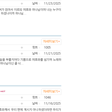
날짜
11/23/2025
 들어가 앉아서 이르되 여호와 하나님이여 나는 누구이
 하셨나이까 하나님...
힛트
1005
날짜
11/21/2025
운 찬송을 부를지어다 기쁨으로 여호와를 섬기며 노래하
나님이신 줄 너...
힛트
1046
날짜
11/16/2025
 여호와께서 우리 편에 계시지 아니하셨더라면 우리가