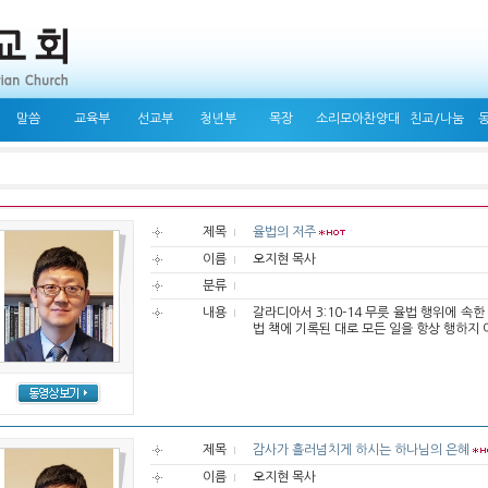
말씀
교육부
선교부
청년부
목장
소리모아찬양대
친교/나눔
제목
율법의 저주
이름
오지현 목사
분류
내용
갈라디아서 3:10-14 무릇 율법 행위에 속
법 책에 기록된 대로 모든 일을 항상 행하지 아
제목
감사가 흘러넘치게 하시는 하나님의 은혜
이름
오지현 목사