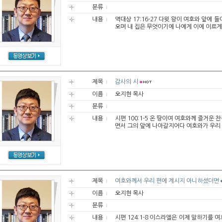
분류
내용
역대상 17:16-27 다윗 왕이 여호와 앞에
오며 내 집은 무엇이기에 나에게 이에 이르게
제목
감사의 시
이름
오지현 목사
분류
내용
시편 100:1-5 온 땅이여 여호와께 즐거
면서 그의 앞에 나아갈지어다 여호와가 우리 하
제목
여호와께서 우리 편에 계시지 아니하셨더면
이름
오지현 목사
분류
내용
시편 124:1-8 이스라엘은 이제 말하기를