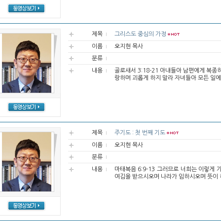
제목
그리스도 중심의 가정
이름
오지현 목사
분류
내용
골로새서 3:18-21 아내들아 남편에게 복
랑하며 괴롭게 하지 말라 자녀들아 모든 일에 
제목
주기도 : 첫 번째 기도
이름
오지현 목사
분류
내용
마태복음 6:9-13 그러므로 너희는 이렇게
여김을 받으시오며 나라가 임하시오며 뜻이 하