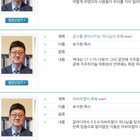
어떻게 하였으랴 사람들이 우리를 치러 일어날
제목
감사를 준비시키는 하나님의 은혜
이름
오지현 목사
분류
내용
역대상 17:1-15 다윗이 그의 궁전에 거
궁에 거주하거늘 여호와의 언약궤는 휘장 아래
제목
아브라함의 축복
이름
오지현 목사
분류
내용
갈라디아서 3:6-9 아브라함이 하나님을 믿
런즉 믿음으로 말미암은 자들은 아브라함의 자