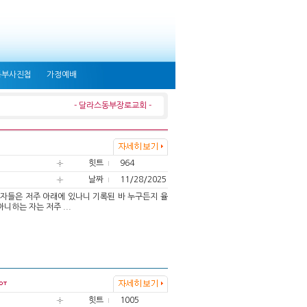
동부사진첩
가정예배
- 달라스동부장로교회 -
힛트
964
날짜
11/28/2025
한 자들은 저주 아래에 있나니 기록된 바 누구든지 율
니하는 자는 저주 ...
힛트
1005