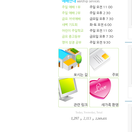
예배안내
worship services
주일 예배 1부
주일 오전 11:00
주일 예배 2부
주일 오후 2:30
금요 저녁예배
금요일 오후 7:30
새벽 기도회
화-토 오전 6:00
어린이 주일학교
주일 오전 11:00
금요 중고등부
금요일 오후 7:30
영어 성경 공부
주일 오전 9:30
오시는 길
주보
관련 링크
새가족 환영
Today, Yesterday, Total
,
,
1,297
2,113
2,269,435