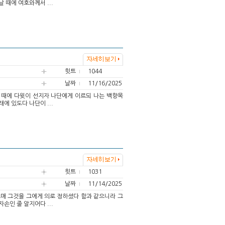
 때에 여호와께서 ...
힛트
1044
날짜
11/16/2025
주할 때에 다윗이 선지자 나단에게 이르되 나는 백향목
에 있도다 나단이 ...
힛트
1031
날짜
11/14/2025
으매 그것을 그에게 의로 정하셨다 함과 같으니라 그
손인 줄 알지어다 ...