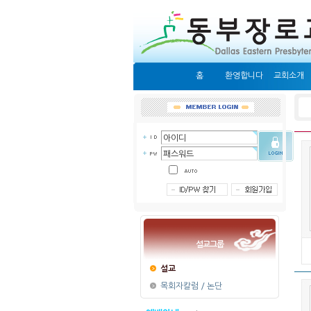
홈
환영합니다
교회소개
설교그룹
설교
목회자칼럼 / 논단