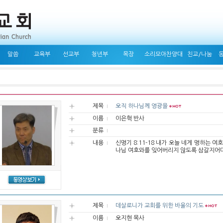
말씀
교육부
선교부
청년부
목장
소리모아찬양대
친교/나눔
제목
오직 하나님께 영광을
이름
이은혁 반사
분류
내용
신명기 8:11-18 내가 오늘 네게 명하는 
나님 여호와를 잊어버리지 않도록 삼갈지어다 
제목
데살로니가 교회를 위한 바울의 기도
이름
오지현 목사