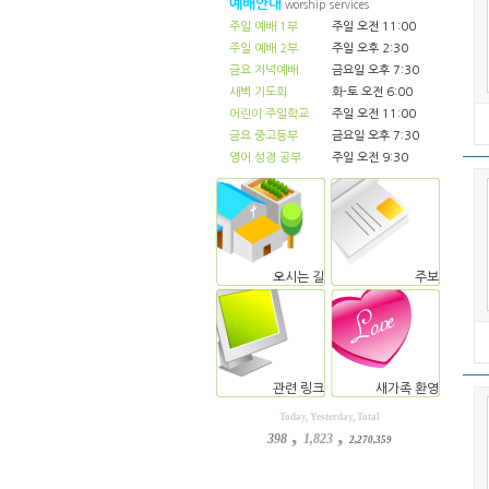
예배안내
worship services
주일 예배 1부
주일 오전 11:00
주일 예배 2부
주일 오후 2:30
금요 저녁예배
금요일 오후 7:30
새벽 기도회
화-토 오전 6:00
어린이 주일학교
주일 오전 11:00
금요 중고등부
금요일 오후 7:30
영어 성경 공부
주일 오전 9:30
오시는 길
주보
관련 링크
새가족 환영
Today, Yesterday, Total
,
,
398
1,823
2,270,359