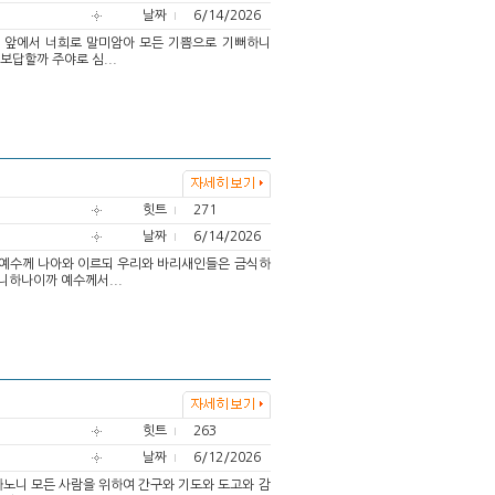
날짜
6/14/2026
나님 앞에서 너희로 말미암아 모든 기쁨으로 기뻐하니
보답할까 주야로 심...
힛트
271
날짜
6/14/2026
들이 예수께 나아와 이르되 우리와 바리새인들은 금식하
니하나이까 예수께서...
힛트
263
날짜
6/12/2026
권하노니 모든 사람을 위하여 간구와 기도와 도고와 감