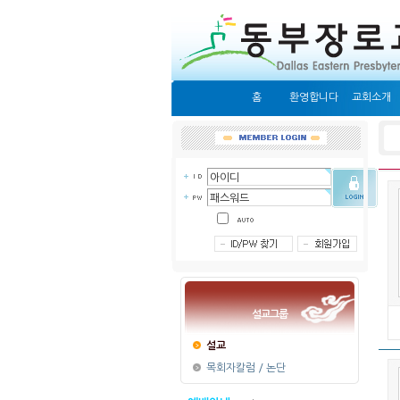
홈
환영합니다
교회소개
설교그룹
설교
목회자칼럼 / 논단