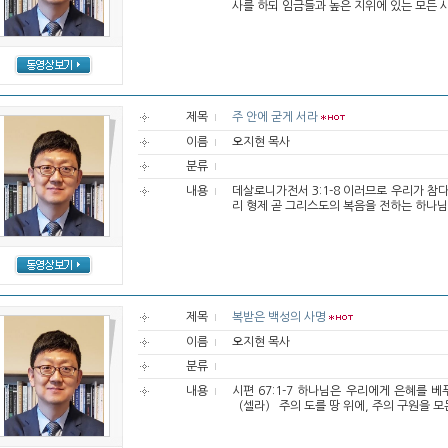
사를 하되 임금들과 높은 지위에 있는 모든 사
제목
주 안에 굳게 서라
이름
오지현 목사
분류
내용
데살로니가전서 3:1-8 이러므로 우리가 참
리 형제 곧 그리스도의 복음을 전하는 하나님
제목
복받은 백성의 사명
이름
오지현 목사
분류
내용
시편 67:1-7 하나님은 우리에게 은혜를 
（셀라） 주의 도를 땅 위에, 주의 구원을 모