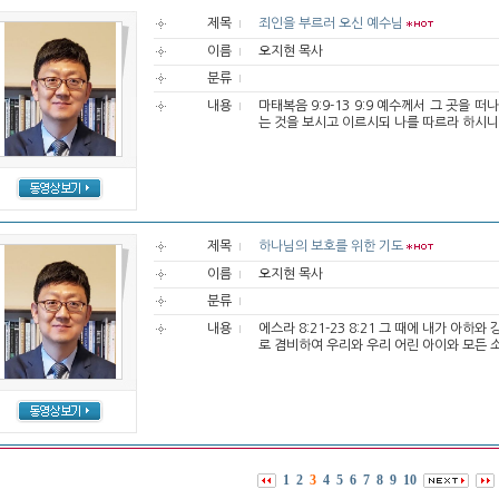
제목
죄인을 부르러 오신 예수님
이름
오지현 목사
분류
내용
마태복음 9:9-13 9:9 예수께서 그 곳을
는 것을 보시고 이르시되 나를 따르라 하시니 
제목
하나님의 보호를 위한 기도
이름
오지현 목사
분류
내용
에스라 8:21-23 8:21 그 때에 내가 아
로 겸비하여 우리와 우리 어린 아이와 모든 소
1
2
3
4
5
6
7
8
9
10