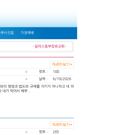
동부사진첩
가정예배
- 달라스동부장로교회 -
힛트
188
날짜
6/19/2026
여호와의 명령과 법도와 규례를 지키지 아니하고 네 하
네가 먹어서 배부...
힛트
265