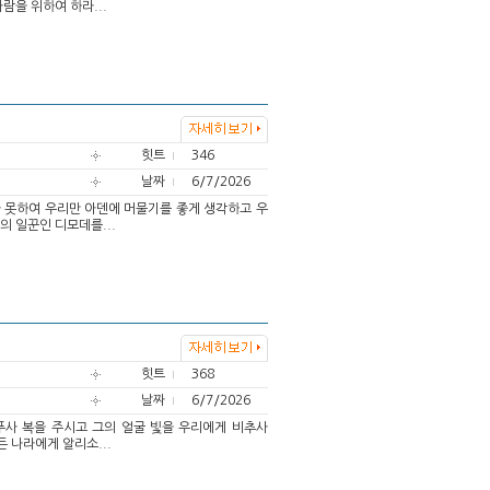
람을 위하여 하라...
힛트
346
날짜
6/7/2026
다 못하여 우리만 아덴에 머물기를 좋게 생각하고 우
의 일꾼인 디모데를...
힛트
368
날짜
6/7/2026
베푸사 복을 주시고 그의 얼굴 빛을 우리에게 비추사
든 나라에게 알리소...