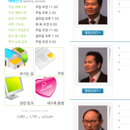
예배안내
worship services
주일 예배 1부
주일 오전 11:00
주일 예배 2부
주일 오후 2:30
금요 저녁예배
금요일 오후 7:30
새벽 기도회
화-토 오전 6:00
어린이 주일학교
주일 오전 11:00
금요 중고등부
금요일 오후 7:30
영어 성경 공부
주일 오전 9:30
오시는 길
주보
관련 링크
새가족 환영
Today, Yesterday, Total
,
,
1,491
1,799
2,275,229