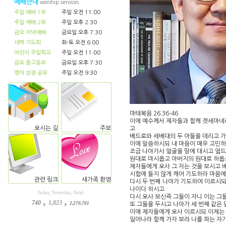
예배안내
worship services
주일 예배 1부
주일 오전 11:00
주일 예배 2부
주일 오후 2:30
금요 저녁예배
금요일 오후 7:30
새벽 기도회
화-토 오전 6:00
어린이 주일학교
주일 오전 11:00
금요 중고등부
금요일 오후 7:30
영어 성경 공부
주일 오전 9:30
마태복음 26:36-46
이에 예수께서 제자들과 함께 겟세마네라
오시는 길
주보
고
베드로와 세베대의 두 아들을 데리고 
이에 말씀하시되 내 마음이 매우 고민하
조금 나아가사 얼굴을 땅에 대시고 엎드
원대로 마시옵고 아버지의 원대로 하옵
제자들에게 오사 그 자는 것을 보시고 
시험에 들지 않게 깨어 기도하라 마음
관련 링크
새가족 환영
다시 두 번째 나아가 기도하여 이르시되
나이다 하시고
Today, Yesterday, Total
다시 오사 보신즉 그들이 자니 이는 그
,
,
740
1,823
2,270,701
또 그들을 두시고 나아가 세 번째 같은
이에 제자들에게 오사 이르시되 이제는 
일어나라 함께 가자 보라 나를 파는 자