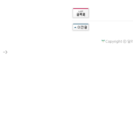
Copyright ⓒ 달라
-->