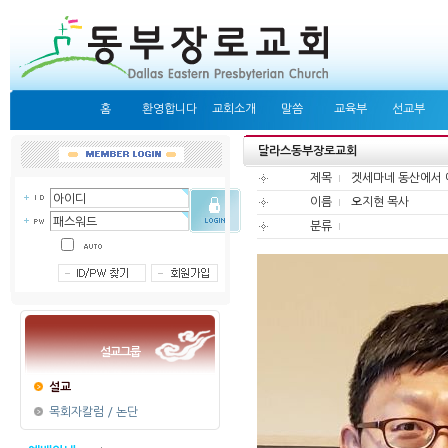
홈
환영합니다
교회소개
말씀
교육부
선교부
달라스동부장로교회
제목
겟세마네 동산에서 
이름
오지현 목사
분류
설교그룹
설교
목회자칼럼 / 논단