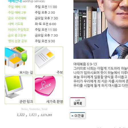
예배안내
worship services
주일 예배 1부
주일 오전 11:00
주일 예배 2부
주일 오후 2:30
금요 저녁예배
금요일 오후 7:30
새벽 기도회
화-토 오전 6:00
어린이 주일학교
주일 오전 11:00
금요 중고등부
금요일 오후 7:30
영어 성경 공부
주일 오전 9:30
마태복음 6:9-13
그러므로 너희는 이렇게 기도하라 하늘
오시는 길
주보
나라가 임하시오며 뜻이 하늘에서 이루
오늘 우리에게 일용할 양식을 주시옵고
우리가 우리에게 죄 지은 자를 사하여 
우리를 시험에 들게 하지 마시옵고 다
관련 링크
새가족 환영
Today, Yesterday, Total
,
,
1,322
1,823
2,271,283