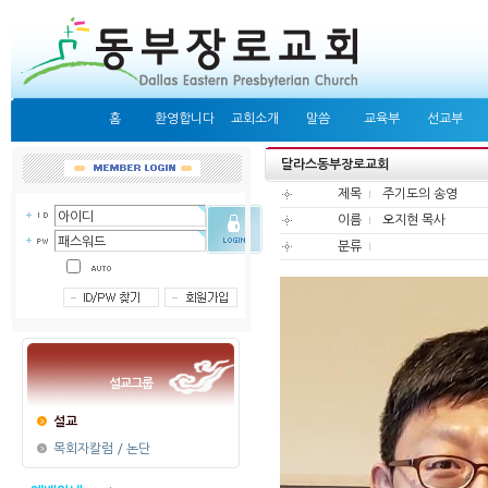
홈
환영합니다
교회소개
말씀
교육부
선교부
달라스동부장로교회
제목
주기도의 송영
이름
오지현 목사
분류
설교그룹
설교
목회자칼럼 / 논단