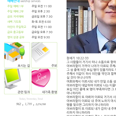
예배안내
worship services
주일 예배 1부
주일 오전 11:00
주일 예배 2부
주일 오후 2:30
금요 저녁예배
금요일 오후 7:30
새벽 기도회
화-토 오전 6:00
어린이 주일학교
주일 오전 11:00
금요 중고등부
금요일 오후 7:30
영어 성경 공부
주일 오전 9:30
창세기 18:22-33
그 사람들이 거기서 떠나 소돔으로 향하
오시는 길
주보
아브라함이 가까이 나아가 이르되 주께
그 성 중에 의인 오십 명이 있을지라도
주께서 이같이 하사 의인을 악인과 함
실 것이 아니니이까
여호와께서 이르시되 내가 만일 소돔 성
아브라함이 대답하여 이르되 나는 티끌
오십 의인 중에 오 명이 부족하다면 그
관련 링크
새가족 환영
아니하리라
아브라함이 또 아뢰어 이르되 거기서 
Today, Yesterday, Total
아브라함이 이르되 내 주여 노하지 마
,
,
962
1,799
2,274,700
명을 찾으면 그리하지 아니하리라
아브라함이 또 이르되 내가 감히 내 주
리하지 아니하리라