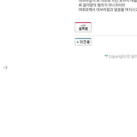
아브라함이 또 이르되 주는 노하지 마옵
로 말미암아 멸하지 아니하리라
여호와께서 아브라함과 말씀을 마치시고
Copyright ⓒ 달라
-->