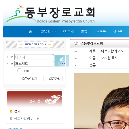
홈
환영합니다
교회소개
말씀
교육부
선교부
달라스동부장로교회
제목
아브라함의 기도
이름
오지현 목사
분류
설교그룹
설교
목회자칼럼 / 논단