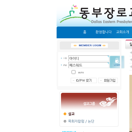
홈
환영합니다
교회소개
설교그룹
설교
목회자칼럼 / 논단