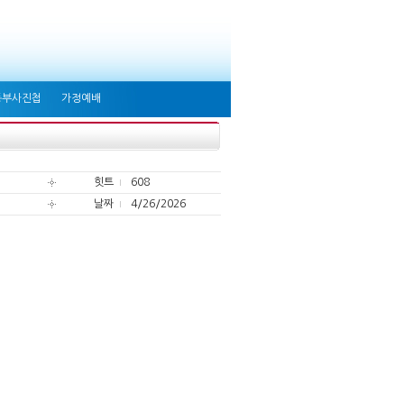
동부사진첩
가정예배
힛트
608
날짜
4/26/2026