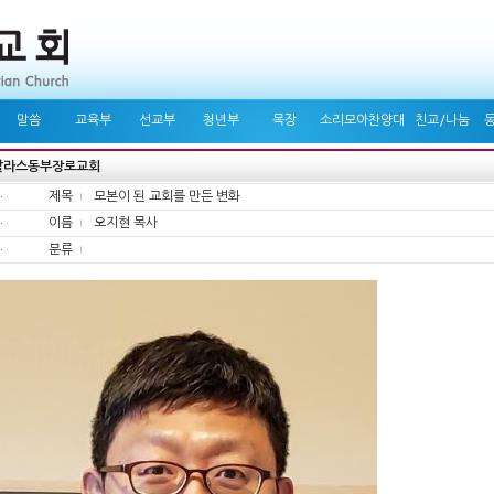
말씀
교육부
선교부
청년부
목장
소리모아찬양대
친교/나눔
달라스동부장로교회
제목
모본이 된 교회를 만든 변화
이름
오지현 목사
분류