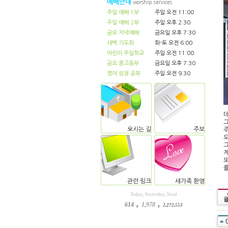
예배안내
worship services
주일 예배 1부
주일 오전 11:00
주일 예배 2부
주일 오후 2:30
금요 저녁예배
금요일 오후 7:30
새벽 기도회
화-토 오전 6:00
어린이 주일학교
주일 오전 11:00
금요 중고등부
금요일 오후 7:30
영어 성경 공부
주일 오전 9:30
데
그
오시는 길
주보
주
도
그
또
관련 링크
새가족 환영
Today, Yesterday, Total
,
,
614
1,978
2,272,553