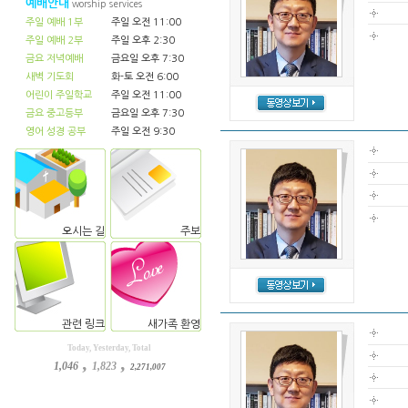
예배안내
worship services
주일 예배 1부
주일 오전 11:00
주일 예배 2부
주일 오후 2:30
금요 저녁예배
금요일 오후 7:30
새벽 기도회
화-토 오전 6:00
어린이 주일학교
주일 오전 11:00
금요 중고등부
금요일 오후 7:30
영어 성경 공부
주일 오전 9:30
오시는 길
주보
관련 링크
새가족 환영
Today, Yesterday, Total
,
,
1,046
1,823
2,271,007