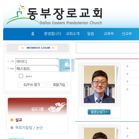
홈
환영합니다
교회소개
말씀
교육부
선교부
설교그룹
설교
목회자칼럼 / 논단