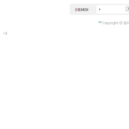
Copyright ⓒ 달라
-->