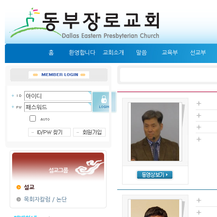
홈
환영합니다
교회소개
말씀
교육부
선교부
설교그룹
설교
목회자칼럼 / 논단