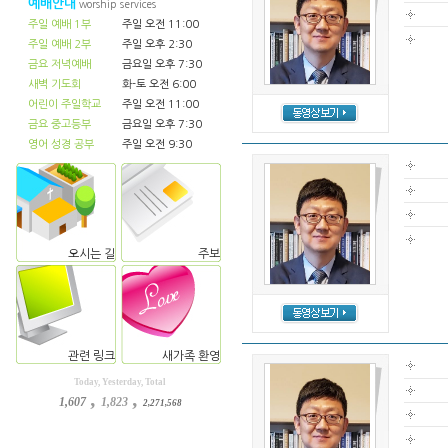
예배안내
worship services
주일 예배 1부
주일 오전 11:00
주일 예배 2부
주일 오후 2:30
금요 저녁예배
금요일 오후 7:30
새벽 기도회
화-토 오전 6:00
어린이 주일학교
주일 오전 11:00
금요 중고등부
금요일 오후 7:30
영어 성경 공부
주일 오전 9:30
오시는 길
주보
관련 링크
새가족 환영
Today, Yesterday, Total
,
,
1,607
1,823
2,271,568