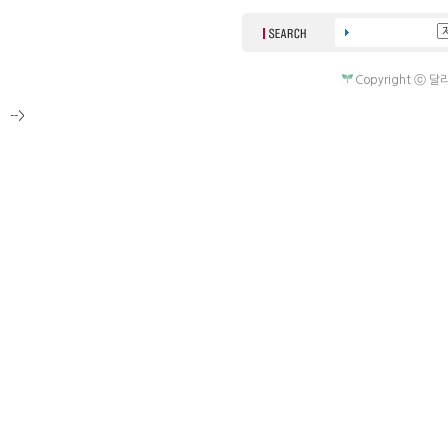
Copyright ⓒ 달라
-->